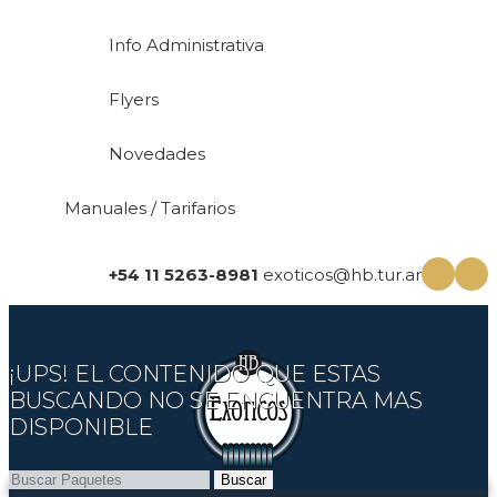
Info Administrativa
Flyers
Novedades
Manuales / Tarifarios
+54 11 5263-8981
exoticos@hb.tur.ar
¡UPS! EL CONTENIDO QUE ESTAS
BUSCANDO NO SE ENCUENTRA MAS
DISPONIBLE
Buscar